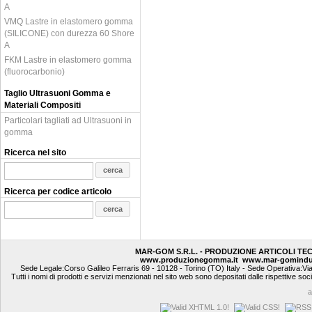
A
VMQ Lastre in elastomero gomma
(SILICONE) con durezza 60 Shore
A
FKM Lastre in elastomero gomma
(fluorocarbonio)
Taglio Ultrasuoni Gomma e
Materiali Compositi
Particolari tagliati ad Ultrasuoni in
gomma
Ricerca nel sito
Ricerca per codice articolo
MAR-GOM S.R.L. - PRODUZIONE ARTICOLI TE
www.produzionegomma.it
www.mar-gomindu
Sede Legale:Corso Galileo Ferraris 69 - 10128 - Torino (TO) Italy - Sede Operativa:Vi
Tutti i nomi di prodotti e servizi menzionati nel sito web sono depositati dalle rispettive soc
a