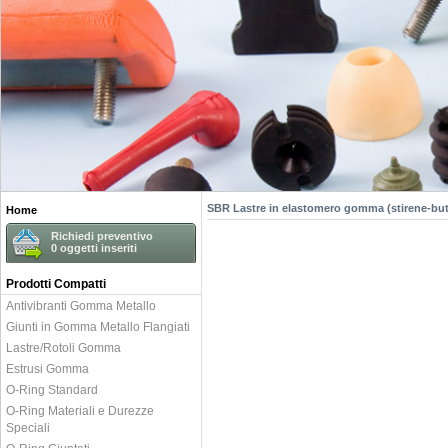
SBR Lastre in elastomero gomma (stirene-
Home
Richiedi preventivo
0
oggetti inseriti
Prodotti Compatti
Antivibranti Gomma Metallo
Giunti in Gomma Metallo Flangiati
Lastre/Rotoli Gomma
Estrusi Gomma
O-Ring Standard
O-Ring Materiali e Durezze
Speciali