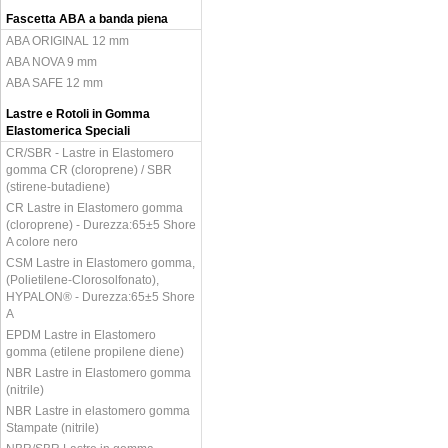
Fascetta ABA a banda piena
ABA ORIGINAL 12 mm
ABA NOVA 9 mm
ABA SAFE 12 mm
Lastre e Rotoli in Gomma
Elastomerica Speciali
CR/SBR - Lastre in Elastomero
gomma CR (cloroprene) / SBR
(stirene-butadiene)
CR Lastre in Elastomero gomma
(cloroprene) - Durezza:65±5 Shore
A colore nero
CSM Lastre in Elastomero gomma,
(Polietilene-Clorosolfonato),
HYPALON® - Durezza:65±5 Shore
A
EPDM Lastre in Elastomero
gomma (etilene propilene diene)
NBR Lastre in Elastomero gomma
(nitrile)
NBR Lastre in elastomero gomma
Stampate (nitrile)