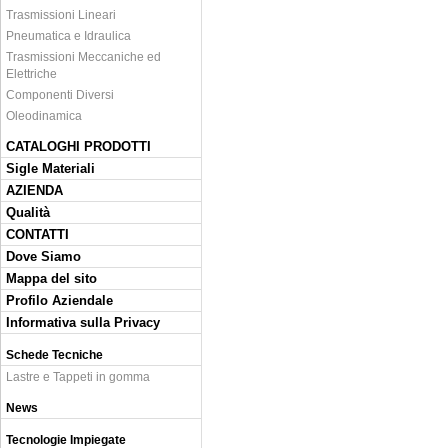
Trasmissioni Lineari
Pneumatica e Idraulica
Trasmissioni Meccaniche ed
Elettriche
Componenti Diversi
Oleodinamica
CATALOGHI PRODOTTI
Sigle Materiali
AZIENDA
Qualità
CONTATTI
Dove Siamo
Mappa del sito
Profilo Aziendale
Informativa sulla Privacy
Schede Tecniche
Lastre e Tappeti in gomma
News
Tecnologie Impiegate