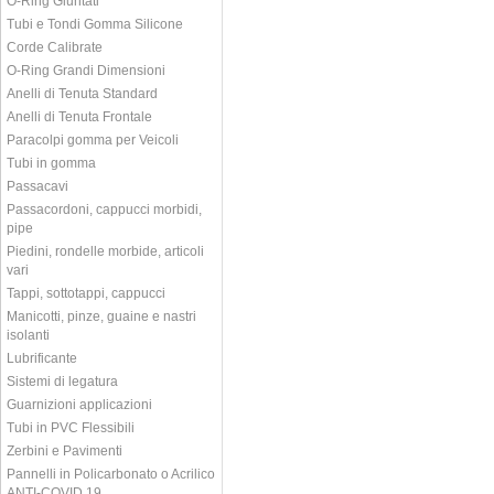
O-Ring Giuntati
Tubi e Tondi Gomma Silicone
Corde Calibrate
O-Ring Grandi Dimensioni
Anelli di Tenuta Standard
Anelli di Tenuta Frontale
Paracolpi gomma per Veicoli
Tubi in gomma
Passacavi
Passacordoni, cappucci morbidi,
pipe
Piedini, rondelle morbide, articoli
vari
Tappi, sottotappi, cappucci
Manicotti, pinze, guaine e nastri
isolanti
Lubrificante
Sistemi di legatura
Guarnizioni applicazioni
Tubi in PVC Flessibili
Zerbini e Pavimenti
Pannelli in Policarbonato o Acrilico
ANTI-COVID 19