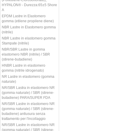
HYPALON® - Durezza:65±5 Shore
A
EPDM Lastre in Elastomero
gomma (etilene propilene diene)
NBR Lastre in Elastomero gomma
(nitrile)
NBR Lastre in elastomero gomma
Stampate (nitrile)
NBR/SBR Lastre in gomma
elastomero NBR (nitrile) / SBR
(stirene-butadiene)
HNBR Lastre in elastomero
gomma (nitrile idrogenato)
NR Lastre in elastomero (gomma
naturale)
NR/SBR Lastra in elastomero NR
(gomma naturale) / SBR (stirene-
butadiene) PARA/SUPER FDA
NR/SBR Lastre in elastomero NR
(gomma naturale) / SBR (stirene-
butadiene) antiusura senza
trattamento per l'incollaggio
NR/SBR Lastre in elastomero NR
(gomma naturale) / SBR (stirene-