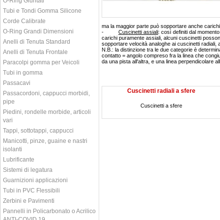
O-Ring Giuntati
Tubi e Tondi Gomma Silicone
Corde Calibrate
ma la maggior parte può sopportare anche carichi 
O-Ring Grandi Dimensioni
-
Cuscinetti assiali
: così definiti dal momen
carichi puramente assiali, alcuni cuscinetti posson
Anelli di Tenuta Standard
sopportare velocità analoghe ai cuscinetti radiali, a
N.B.: la distinzione tra le due categorie è determina
Anelli di Tenuta Frontale
contatto = angolo compreso fra la linea che congiun
da una pista all'altra, e una linea perpendicolare al
Paracolpi gomma per Veicoli
Tubi in gomma
Passacavi
Cuscinetti radiali a sfere
Passacordoni, cappucci morbidi,
pipe
Cuscinetti a sfere
Piedini, rondelle morbide, articoli
vari
Tappi, sottotappi, cappucci
Manicotti, pinze, guaine e nastri
isolanti
Lubrificante
Sistemi di legatura
Guarnizioni applicazioni
Tubi in PVC Flessibili
Zerbini e Pavimenti
Pannelli in Policarbonato o Acrilico
ANTI-COVID 19