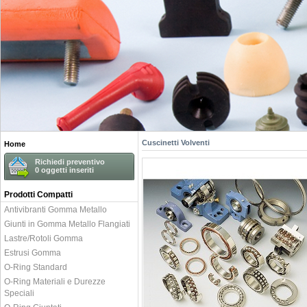
Cuscinetti Volventi
Home
Richiedi preventivo
0
oggetti inseriti
Prodotti Compatti
Antivibranti Gomma Metallo
Giunti in Gomma Metallo Flangiati
Lastre/Rotoli Gomma
Estrusi Gomma
O-Ring Standard
O-Ring Materiali e Durezze
Speciali