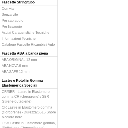
Fascette Stringitubo
Con vite
Senza vite
Per cablaggio
Per fissaggio
Acciai Caratteristiche Tecniche
Informazioni Tecniche
Catalogo Fascette Ricambisti Auto
Fascetta ABA a banda piena
ABA ORIGINAL 12 mm
ABA NOVA 9 mm
ABA SAFE 12 mm
Lastre e Rotoli in Gomma
Elastomerica Speciali
CR/SBR - Lastre in Elastomero
gomma CR (cloroprene) / SBR
(stirene-butadiene)
CR Lastre in Elastomero gomma
(cloroprene) - Durezza:65±5 Shore
A colore nero
CSM Lastre in Elastomero gomma,
(Polietilene-Clorosolfonato),