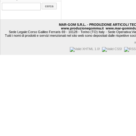
MAR-GOM S.R.L. - PRODUZIONE ARTICOLI TE
www.produzionegomma.it
www.mar-gomindu
Sede Legale:Corso Galileo Ferraris 69 - 10128 - Torino (TO) Italy - Sede Operativa:Vi
Tutti i nomi di prodotti e servizi menzionati nel sito web sono depositati dalle rispettive soc
a