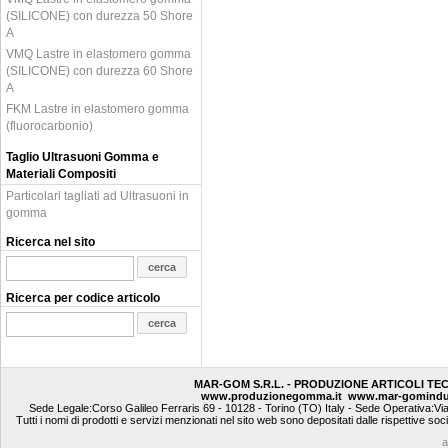
(SILICONE) con durezza 50 Shore
A
VMQ Lastre in elastomero gomma
(SILICONE) con durezza 60 Shore
A
FKM Lastre in elastomero gomma
(fluorocarbonio)
Taglio Ultrasuoni Gomma e
Materiali Compositi
Particolari tagliati ad Ultrasuoni in
gomma
Ricerca nel sito
Ricerca per codice articolo
MAR-GOM S.R.L. - PRODUZIONE ARTICOLI TE
www.produzionegomma.it
www.mar-gomindu
Sede Legale:Corso Galileo Ferraris 69 - 10128 - Torino (TO) Italy - Sede Operativa:Vi
Tutti i nomi di prodotti e servizi menzionati nel sito web sono depositati dalle rispettive soc
a