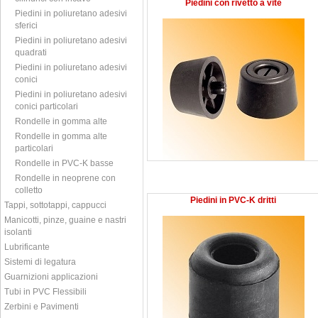
Piedini con rivetto a vite
Piedini in poliuretano adesivi
sferici
Piedini in poliuretano adesivi
quadrati
Piedini in poliuretano adesivi
conici
Piedini in poliuretano adesivi
conici particolari
Rondelle in gomma alte
Rondelle in gomma alte
particolari
Rondelle in PVC-K basse
Rondelle in neoprene con
colletto
Piedini in PVC-K dritti
Tappi, sottotappi, cappucci
Manicotti, pinze, guaine e nastri
isolanti
Lubrificante
Sistemi di legatura
Guarnizioni applicazioni
Tubi in PVC Flessibili
Zerbini e Pavimenti