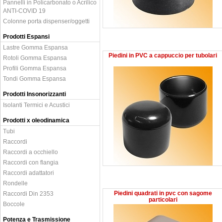
Pannelli in Policarbonato o Acrilico
ANTI-COVID 19
Colonne porta dispenser/oggetti
Prodotti Espansi
Lastre Gomma Espansa
Piedini in PVC a cappuccio per tubolari
Rotoli Gomma Espansa
Profili Gomma Espansa
Tondi Gomma Espansa
Prodotti Insonorizzanti
Isolanti Termici e Acustici
Prodotti x oleodinamica
Tubi
Raccordi
Raccordi a occhiello
Raccordi con flangia
Raccordi adattatori
Rondelle
Piedini quadrati in pvc con sagome
Raccordi Din 2353
particolari
Boccole
Potenza e Trasmissione