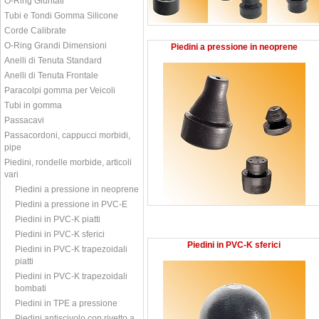
O-Ring Giuntati
Tubi e Tondi Gomma Silicone
Corde Calibrate
O-Ring Grandi Dimensioni
Piedini a pressione in neoprene
Anelli di Tenuta Standard
Anelli di Tenuta Frontale
Paracolpi gomma per Veicoli
Tubi in gomma
Passacavi
Passacordoni, cappucci morbidi,
pipe
Piedini, rondelle morbide, articoli
vari
Piedini a pressione in neoprene
Piedini a pressione in PVC-E
Piedini in PVC-K piatti
Piedini in PVC-K sferici
Piedini in PVC-K sferici
Piedini in PVC-K trapezoidali
piatti
Piedini in PVC-K trapezoidali
bombati
Piedini in TPE a pressione
Piedini antiscivolo con rivetto a