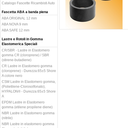
Catalogo Fascette Ricambisti Auto
Fascetta ABA a banda piena
ABA ORIGINAL 12 mm
ABA NOVA 9 mm
ABA SAFE 12 mm
Lastre e Rotoli in Gomma
Elastomerica Speciali
CR/SBR - Lastre in Elastomero
gomma CR (cloroprene) / SBR
(stirene-butadiene)
CR Lastre in Elastomero gomma
(cloroprene) - Durezza:65±5 Shore
A colore nero
CSM Lastre in Elastomero gomma,
(Polietilene-Clorosolfonato),
HYPALON® - Durezza:65±5 Shore
A
EPDM Lastre in Elastomero
gomma (etilene propilene diene)
NBR Lastre in Elastomero gomma
(nitrile)
NBR Lastre in elastomero gomma