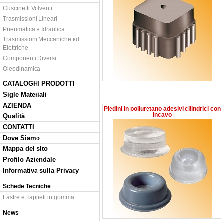
Cuscinetti Volventi
Trasmissioni Lineari
Pneumatica e Idraulica
Trasmissioni Meccaniche ed
Elettriche
Componenti Diversi
Oleodinamica
CATALOGHI PRODOTTI
Sigle Materiali
AZIENDA
Piedini in poliuretano adesivi cilindrici con
incavo
Qualità
CONTATTI
Dove Siamo
Mappa del sito
Profilo Aziendale
Informativa sulla Privacy
Schede Tecniche
Lastre e Tappeti in gomma
News