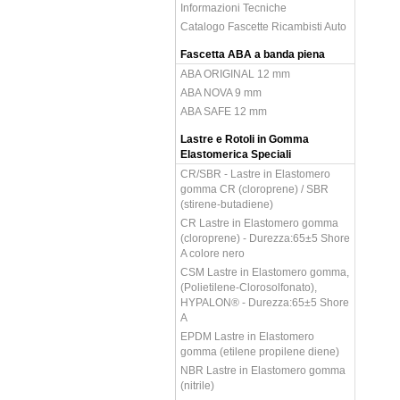
Informazioni Tecniche
Catalogo Fascette Ricambisti Auto
Fascetta ABA a banda piena
ABA ORIGINAL 12 mm
ABA NOVA 9 mm
ABA SAFE 12 mm
Lastre e Rotoli in Gomma
Elastomerica Speciali
CR/SBR - Lastre in Elastomero
gomma CR (cloroprene) / SBR
(stirene-butadiene)
CR Lastre in Elastomero gomma
(cloroprene) - Durezza:65±5 Shore
A colore nero
CSM Lastre in Elastomero gomma,
(Polietilene-Clorosolfonato),
HYPALON® - Durezza:65±5 Shore
A
EPDM Lastre in Elastomero
gomma (etilene propilene diene)
NBR Lastre in Elastomero gomma
(nitrile)