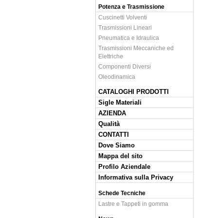
Potenza e Trasmissione
Cuscinetti Volventi
Trasmissioni Lineari
Pneumatica e Idraulica
Trasmissioni Meccaniche ed
Elettriche
Componenti Diversi
Oleodinamica
CATALOGHI PRODOTTI
Sigle Materiali
AZIENDA
Qualità
CONTATTI
Dove Siamo
Mappa del sito
Profilo Aziendale
Informativa sulla Privacy
Schede Tecniche
Lastre e Tappeti in gomma