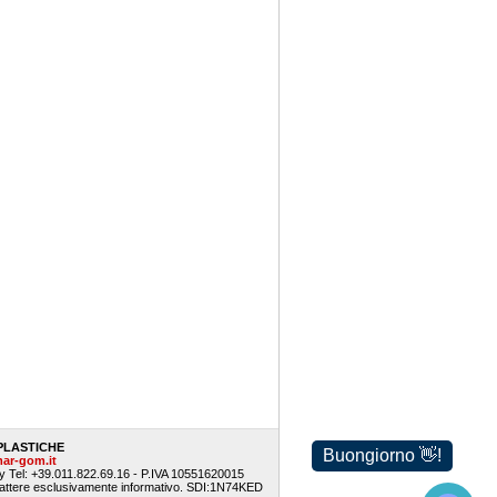
PLASTICHE
ar-gom.it
ly
Tel: +39.011.822.69.16 -
P.IVA 10551620015
carattere esclusivamente informativo. SDI:1N74KED