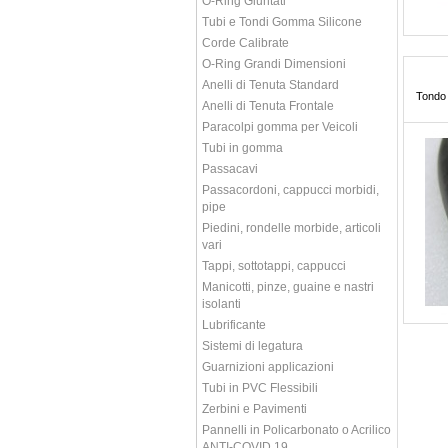
O-Ring Giuntati
Tubi e Tondi Gomma Silicone
Corde Calibrate
O-Ring Grandi Dimensioni
Anelli di Tenuta Standard
Tondo 
Anelli di Tenuta Frontale
Paracolpi gomma per Veicoli
Tubi in gomma
Passacavi
Passacordoni, cappucci morbidi,
pipe
Piedini, rondelle morbide, articoli
vari
Tappi, sottotappi, cappucci
Manicotti, pinze, guaine e nastri
isolanti
Lubrificante
Sistemi di legatura
Guarnizioni applicazioni
Tubi in PVC Flessibili
Zerbini e Pavimenti
Pannelli in Policarbonato o Acrilico
ANTI-COVID 19