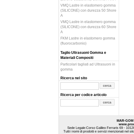
VMQ Lastre in elastomero gomma
(SILICONE) con durezza 50 Shore
A
VMQ Lastre in elastomero gomma
(SILICONE) con durezza 60 Shore
A
FKM Lastre in elastomero gomma
(fluorocarbonio)
Taglio Ultrasuoni Gomma e
Materiali Compositi
Particolari tagliati ad Ultrasuoni in
gomma
Ricerca nel sito
Ricerca per codice articolo
MAR-GOM 
www.pro
Sede Legale:Corso Galileo Ferraris 69 - 10128
Tutti i nomi di prodotti e servizi menzionati nel si