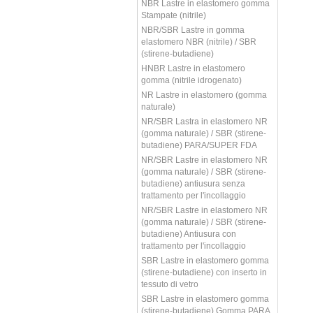
NBR Lastre in elastomero gomma
Stampate (nitrile)
NBR/SBR Lastre in gomma
elastomero NBR (nitrile) / SBR
(stirene-butadiene)
HNBR Lastre in elastomero
gomma (nitrile idrogenato)
NR Lastre in elastomero (gomma
naturale)
NR/SBR Lastra in elastomero NR
(gomma naturale) / SBR (stirene-
butadiene) PARA/SUPER FDA
NR/SBR Lastre in elastomero NR
(gomma naturale) / SBR (stirene-
butadiene) antiusura senza
trattamento per l'incollaggio
NR/SBR Lastre in elastomero NR
(gomma naturale) / SBR (stirene-
butadiene) Antiusura con
trattamento per l'incollaggio
SBR Lastre in elastomero gomma
(stirene-butadiene) con inserto in
tessuto di vetro
SBR Lastre in elastomero gomma
(stirene-butadiene) Gomma PARA