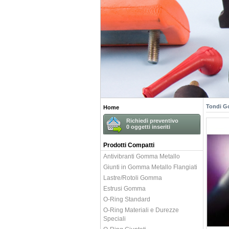
Tondi 
Home
Richiedi preventivo
0
oggetti inseriti
Prodotti Compatti
Antivibranti Gomma Metallo
Giunti in Gomma Metallo Flangiati
Lastre/Rotoli Gomma
Estrusi Gomma
O-Ring Standard
O-Ring Materiali e Durezze
Speciali