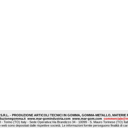
S.R.L. - PRODUZIONE ARTICOLI TECNICI IN GOMMA, GOMMA-METALLO, MATERIE 
duzionegomma.it
www.mar-gomindustria.com
www.mar-gom.com
commerciale@m
 - Torino (TO) Italy - Sede Operativa:Via Brandizzo 34 - 10099 - S. Mauro Torinese (TO) Ita
to web sono depositati dalle rispettive società.
Le informazioni fornite perseguono finalità di 