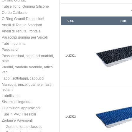
O-Ring Giuntati
Tubi e Tondi Gomma Silicone
Corde Calibrate
O-Ring Grandi Dimensioni
Cod.
Foto
Anelli di Tenuta Standard
Anelli di Tenuta Frontale
Paracolpi gomma per Veicoli
Tubi in gomma
Passacavi
Passacordoni, cappucci morbidi,
1420501
pipe
Piedini, rondelle morbide, articoli
vari
Tappi, sottotappi, cappucci
Manicotti, pinze, guaine e nastri
isolanti
Lubrificante
Sistemi di legatura
Guarnizioni applicazioni
Tubi in PVC Flessibili
1420502
Zerbini e Pavimenti
Zerbino forato classico