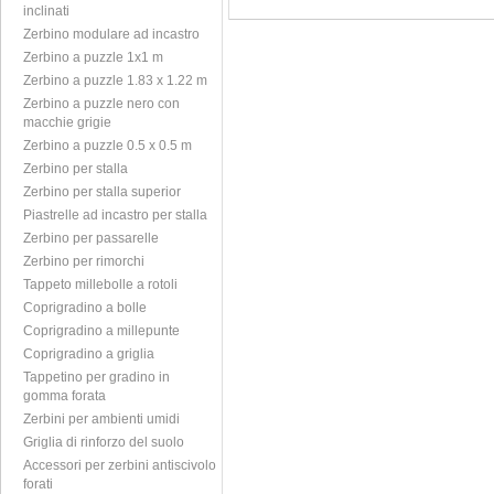
inclinati
Zerbino modulare ad incastro
Zerbino a puzzle 1x1 m
Zerbino a puzzle 1.83 x 1.22 m
Zerbino a puzzle nero con
macchie grigie
Zerbino a puzzle 0.5 x 0.5 m
Zerbino per stalla
Zerbino per stalla superior
Piastrelle ad incastro per stalla
Zerbino per passarelle
Zerbino per rimorchi
Tappeto millebolle a rotoli
Coprigradino a bolle
Coprigradino a millepunte
Coprigradino a griglia
Tappetino per gradino in
gomma forata
Zerbini per ambienti umidi
Griglia di rinforzo del suolo
Accessori per zerbini antiscivolo
forati