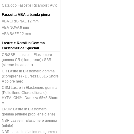
Catalogo Fascette Ricambisti Auto
Fascetta ABA a banda piena
ABA ORIGINAL 12 mm
ABA NOVA 9 mm
ABA SAFE 12 mm
Lastre e Rotoli in Gomma
Elastomerica Speciali
CR/SBR - Lastre in Elastomero
gomma CR (cloroprene) / SBR
(stirene-butadiene)
CR Lastre in Elastomero gomma
(cloroprene) - Durezza:65±5 Shore
A colore nero
CSM Lastre in Elastomero gomma,
(Polietilene-Clorosolfonato),
HYPALON® - Durezza:65±5 Shore
A
EPDM Lastre in Elastomero
gomma (etilene propilene diene)
NBR Lastre in Elastomero gomma
(nitrile)
NBR Lastre in elastomero gomma