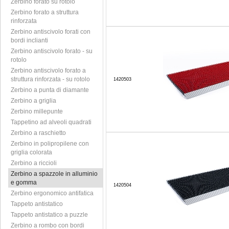
Zerbino forato su rotolo
Zerbino forato a struttura
rinforzata
Zerbino antiscivolo forati con
bordi inclianti
Zerbino antiscivolo forato - su
rotolo
Zerbino antiscivolo forato a
struttura rinforzata - su rotolo
1420503
Zerbino a punta di diamante
Zerbino a griglia
Zerbino millepunte
Tappetino ad alveoli quadrati
Zerbino a raschietto
Zerbino in polipropilene con
griglia colorata
Zerbino a riccioli
Zerbino a spazzole in alluminio
e gomma
1420504
Zerbino ergonomico antifatica
Tappeto antistatico
Tappeto antistatico a puzzle
Zerbino a rombo con bordi