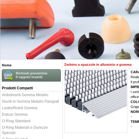
Zerbino a spazzole in alluminio e gomma
Home
CAR
Richiedi preventivo
0
oggetti inseriti
Reali
Il pr
IMPI
Prodotti Compatti
I zer
Antivibranti Gomma Metallo
offici
Giunti in Gomma Metallo Flangiati
COL
Grigi
Lastre/Rotoli Gomma
NOR
Estrusi Gomma
-
O-Ring Standard
TEM
-
O-Ring Materiali e Durezze
Speciali