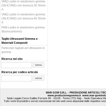
VMQ Lastre in elastomero gomma
(SILICONE) con durezza 50 Shore
A
VMQ Lastre in elastomero gomma
(SILICONE) con durezza 60 Shore
A
FKM Lastre in elastomero gomma
(fluorocarbonio)
Taglio Ultrasuoni Gomma e
Materiali Compositi
Particolari tagliati ad Ultrasuoni in
gomma
Ricerca nel sito
Ricerca per codice articolo
MAR-GOM S.R.L. - PRODUZIONE ARTICOLI TE
www.produzionegomma.it
www.mar-gomindu
Sede Legale:Corso Galileo Ferraris 69 - 10128 - Torino (TO) Italy - Sede Operativa:Vi
Tutti i nomi di prodotti e servizi menzionati nel sito web sono depositati dalle rispettive soc