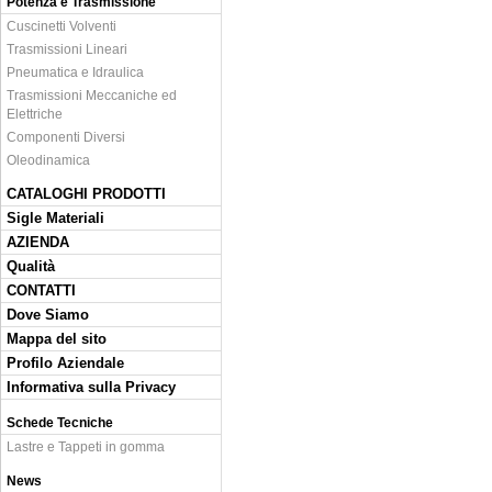
Potenza e Trasmissione
Cuscinetti Volventi
Trasmissioni Lineari
Pneumatica e Idraulica
Trasmissioni Meccaniche ed
Elettriche
Componenti Diversi
Oleodinamica
CATALOGHI PRODOTTI
Sigle Materiali
AZIENDA
Qualità
CONTATTI
Dove Siamo
Mappa del sito
Profilo Aziendale
Informativa sulla Privacy
Schede Tecniche
Lastre e Tappeti in gomma
News